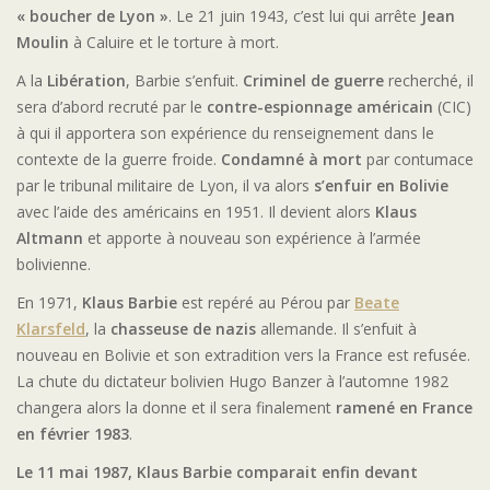
« boucher de Lyon »
. Le 21 juin 1943, c’est lui qui arrête
Jean
Moulin
à Caluire et le torture à mort.
A la
Libération
, Barbie s’enfuit.
Criminel de guerre
recherché, il
sera d’abord recruté par le
contre-espionnage américain
(CIC)
à qui il apportera son expérience du renseignement dans le
contexte de la guerre froide.
Condamné à mort
par contumace
par le tribunal militaire de Lyon, il va alors
s’enfuir en Bolivie
avec l’aide des américains en 1951. Il devient alors
Klaus
Altmann
et apporte à nouveau son expérience à l’armée
bolivienne.
En 1971,
Klaus Barbie
est repéré au Pérou par
Beate
Klarsfeld
, la
chasseuse de nazis
allemande. Il s’enfuit à
nouveau en Bolivie et son extradition vers la France est refusée.
La chute du dictateur bolivien Hugo Banzer à l’automne 1982
changera alors la donne et il sera finalement
ramené en France
en février 1983
.
Le 11 mai 1987, Klaus Barbie comparait enfin devant