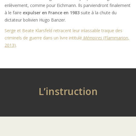
enlèvement, comme pour Eichmann. Ils parviendront finalement
à le faire
expulser en France en 1983
suite à la chute du
dictateur bolivien Hugo Banzer.
Serge et Beate Klarsfeld retracent leur inlassable traque des
criminels de guerre dans un livre intitulé
Mémoires
(Flammarion,
2013)
.
L’instruction