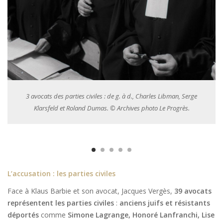
Me Jacques Vergès parlant aux médias lors du procès Klaus Barbie
en 1987. © Archives photo Le Progrès.
L’accusation : les parties civiles
Face à Klaus Barbie et son avocat, Jacques Vergès,
39 avocats
représentent les parties civiles
:
anciens juifs et résistants
déportés
comme
Simone Lagrange, Honoré Lanfranchi, Lise