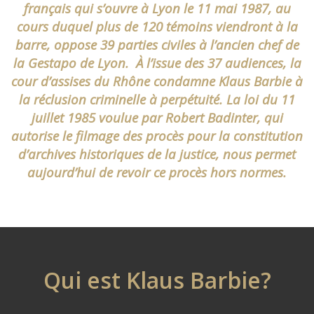
français qui s’ouvre à Lyon le 11 mai 1987, au
cours duquel plus de 120 témoins viendront à la
barre, oppose 39 parties civiles à l’ancien chef de
la Gestapo de Lyon. À l’issue des 37 audiences, la
cour d’assises du Rhône condamne Klaus Barbie à
la réclusion criminelle à perpétuité. La loi du 11
juillet 1985 voulue par Robert Badinter, qui
autorise le filmage des procès pour la constitution
d’archives historiques de la justice, nous permet
aujourd’hui de revoir ce procès hors normes.
Qui est Klaus Barbie?