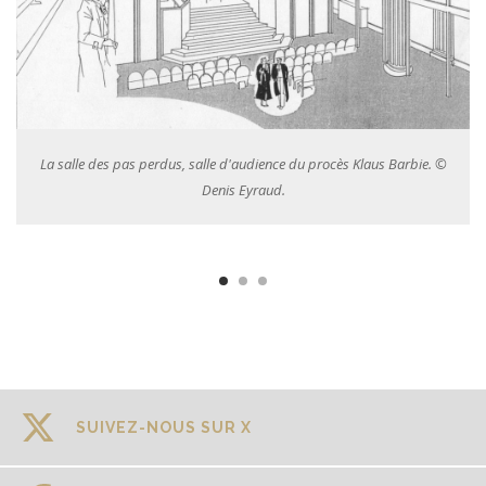
Arrivée au palais de justice Fortunée Benguigui et Ita-Rosa
Halaunbrenner le jour de leur audition le 2 juin 1987. © Archives
photo Le Progrès.
SUIVEZ-NOUS SUR X